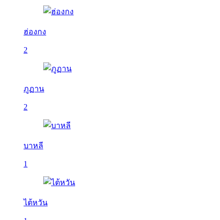
ฮ่องกง
2
ภูฏาน
2
บาหลี
1
ไต้หวัน