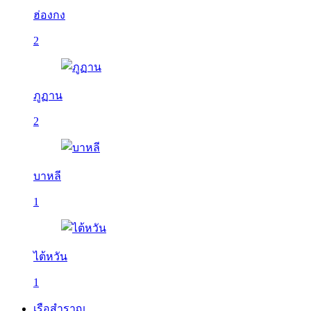
ฮ่องกง
2
ภูฏาน
2
บาหลี
1
ไต้หวัน
1
เรือสำราญ