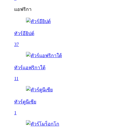
แอฟริกา
ทัวร์อียิปต์
37
ทัวร์แอฟริกาใต้
11
ทัวร์ตูนีเซีย
1