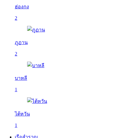
ฮ่องกง
2
ภูฏาน
2
บาหลี
1
ไต้หวัน
1
เรือสำราญ