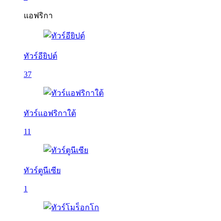
แอฟริกา
ทัวร์อียิปต์
37
ทัวร์แอฟริกาใต้
11
ทัวร์ตูนีเซีย
1