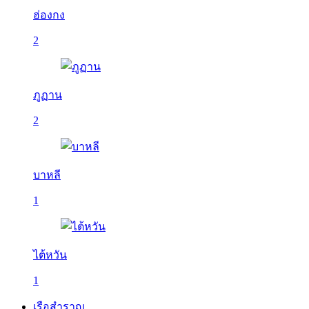
ฮ่องกง
2
ภูฏาน
2
บาหลี
1
ไต้หวัน
1
เรือสำราญ